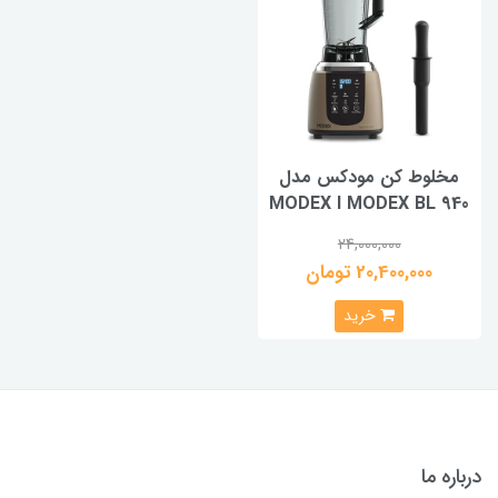
مخلوط کن مودکس مدل
MODEX I MODEX BL 940
24,000,000
20,400,000 تومان
خرید
درباره ما