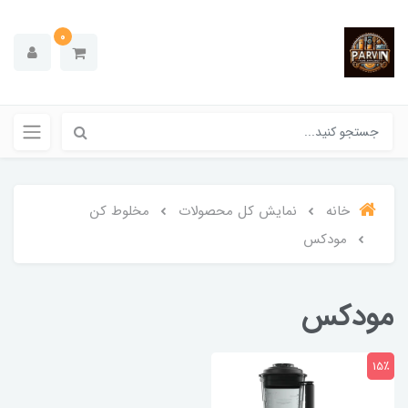
0
خانه
نمایش کل محصولات
مخلوط کن
مودکس
مودکس
15٪