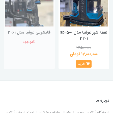
نقطه شور عرشیا مدل sp050-
قالیشویی عرشیا مدل 3061
3201
ناموجود
22,500,000
17,000,000 تومان
خرید
درباره ما
فروشگاه آنلاین پروین با 10سال سابقه درخشان درزمینه فروش آنلاین