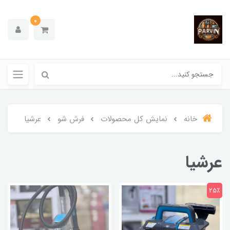
0
خانه
نمایش کل محصولات
فرش شو
عرشیا
عرشیا
25٪