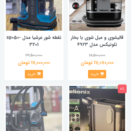
قالیشوی و مبل شوی با بخار
نقطه شور عرشیا مدل sp050-
تلونیکس مدل ۴۹۲۳
3201
22,500,000
18,500,000
17,070,000 تومان
17,000,000 تومان
خرید
خرید
6٪