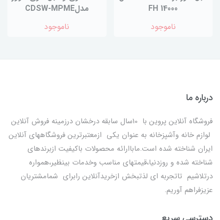
FH 14000
مدلCDSW-MPME
ناموجود
ناموجود
درباره ما
فروشگاه آنلاین پروین با 10سال سابقه درخشان درزمینه فروش آنلاین
لوازم خانه وآشپزخانه به عنوان یکی ازمعتبرترین فروشگاههای آنلاین
ایران شناخته شده است.ماباارائه محصولات باکیفیت ازبرندهای
شناخته شده و روزدنیا،قیمتهای مناسب وخدمات بینظیر،همواره
درتلاشیم تاتجربه ای لذتبخش ازخریدآنلاین رابرای شمامشتریان
عزیزفراهم آوریم.
دسترسی سریع