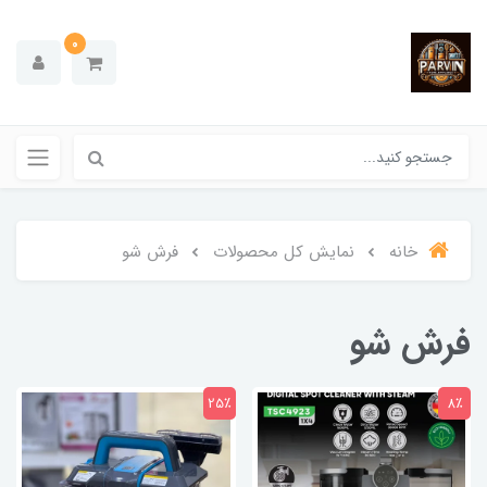
0
خانه
نمایش کل محصولات
فرش شو
فرش شو
25٪
8٪