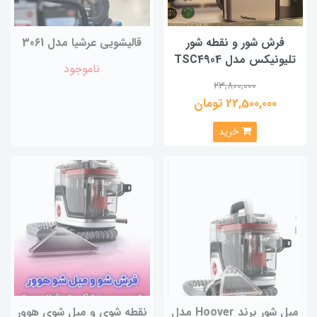
فرش شور و نقطه شور
قالیشویی عرشیا مدل 3061
تلیونیکس مدل TSC4904
ناموجود
23,800,000
22,500,000 تومان
خرید
مبل شور برند Hoover مدل
نقطه شوی و مبل شوی هوور