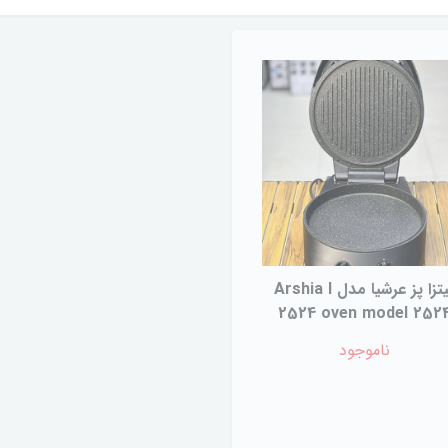
پیتزا پز عرشیا مدل Arshia I
2524 oven model 252
ناموجود