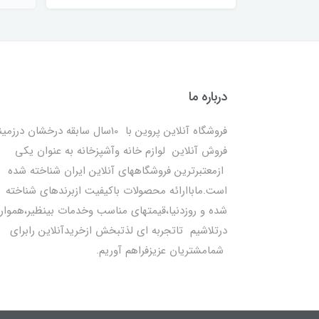
درباره ما
فروشگاه آنلاین پروین با 10سال سابقه درخشان درزمی
فروش آنلاین لوازم خانه وآشپزخانه به عنوان یکی
ازمعتبرترین فروشگاههای آنلاین ایران شناخته شده
است.ماباارائه محصولات باکیفیت ازبرندهای شناخته
شده و روزدنیا،قیمتهای مناسب وخدمات بینظیر،هموار
درتلاشیم تاتجربه ای لذتبخش ازخریدآنلاین رابرای
شمامشتریان عزیزفراهم آوریم.