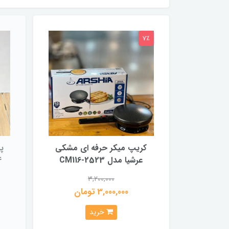
7٪
کریپ میکر حرفه ای مشکی
عرشیا مدل CM116-2523
4
3,200,000
3,000,000 تومان
خرید