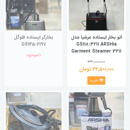
اتو بخار ایستاده عرشیا مدل
بخارگر ایستاده فلوگل
GS145-6197
GS118-3211 ARSHia
Garment Steamer 3211
ناموجود
33,000,000
32,500,000 تومان
خرید