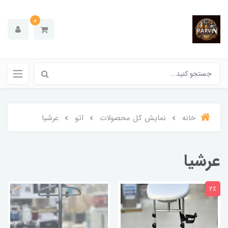
0
خانه
نمایش کل محصولات
اتو
عرشیا
عرشیا
2٪