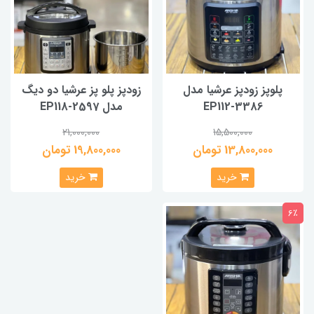
پلوپز زودپز عرشیا مدل
زودپز پلو پز عرشیا دو دیگ
EP112-3386
مدل EP118-2597
21,000,000
15,500,000
13,800,000 تومان
19,800,000 تومان
خرید
خرید
6٪