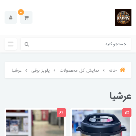
0
خانه
نمایش کل محصولات
پلوپز برقی
عرشیا
عرشیا
6٪
11٪