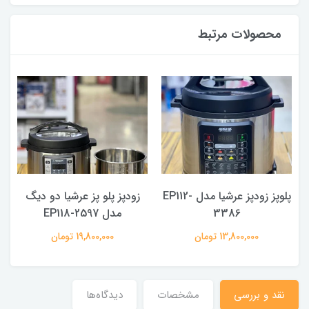
محصولات مرتبط
پلوپز زودپز عرشیا مدل EP112-
زودپز پلو پز عرشیا دو دیگ
3386
مدل EP118-2597
13,800,000 تومان
19,800,000 تومان
نقد و بررسی
مشخصات
دیدگاه‌ها