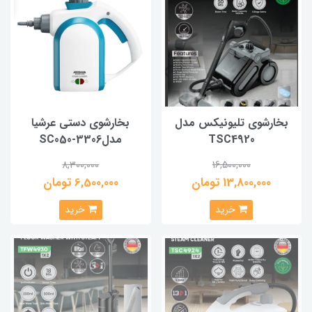
بخارشوی تلیونیکس مدل
بخارشوی دستی عرشیا
TSC4920
مدلSC050-3306
8,300,000
16,500,000
13,800,000 تومان
6,500,000 تومان
خرید
خرید