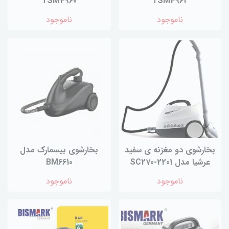
TSM4960
TSM4962
ناموجود
ناموجود
بخارشوی دو مغزنه ی سفید
بخارشوی بیسمارک مدل
عرشیا مدل SC270-2201
BM6610
ناموجود
ناموجود