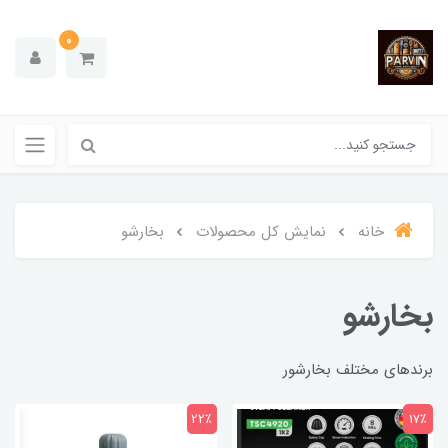
0
خانه
نمایش کل محصولات
بخارشو
بخارشو
برندهای مختلف بخارشور
22٪
17٪