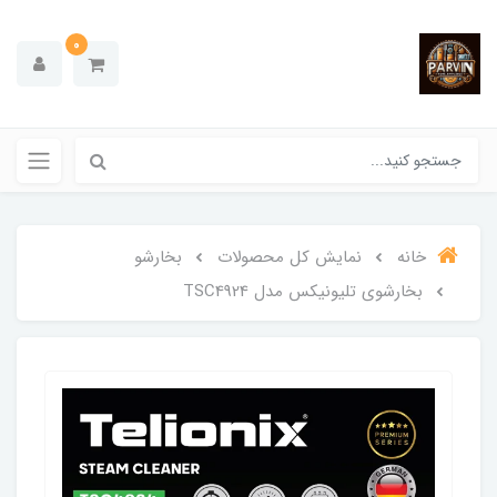
0
خانه
نمایش کل محصولات
بخارشو
بخارشوی تلیونیکس مدل TSC4924