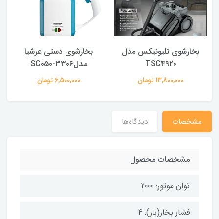
بخارشوی تلیونیکس مدل
بخارشوی دستی عرشیا
TSC4920
مدلSC050-3306
13,800,000 تومان
6,500,000 تومان
مشخصات
دیدگاه‌ها
مشخصات محصول
توان موتور: 2000
فشار بخار(بار): 4