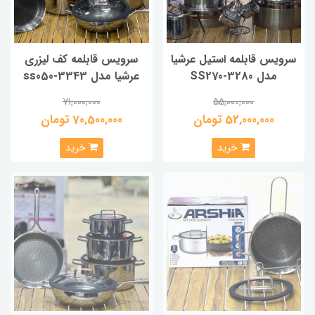
سرویس قابلمه استیل عرشیا
سرویس قابلمه کف لیزری
مدل SS270-3280
عرشیا مدل ss050-3343
71,000,000
55,000,000
52,000,000 تومان
70,500,000 تومان
خرید
خرید