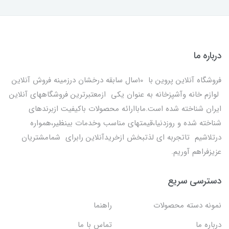
درباره ما
فروشگاه آنلاین پروین با 10سال سابقه درخشان درزمینه فروش آنلاین
لوازم خانه وآشپزخانه به عنوان یکی ازمعتبرترین فروشگاههای آنلاین
ایران شناخته شده است.ماباارائه محصولات باکیفیت ازبرندهای
شناخته شده و روزدنیا،قیمتهای مناسب وخدمات بینظیر،همواره
درتلاشیم تاتجربه ای لذتبخش ازخریدآنلاین رابرای شمامشتریان
عزیزفراهم آوریم.
دسترسی سریع
نمونه دسته محصولات
راهنما
درباره ما
تماس با ما