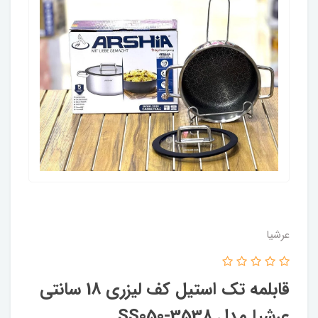
عرشیا
قابلمه تک استیل کف لیزری 18 سانتی
عرشیا مدل SS050-3538