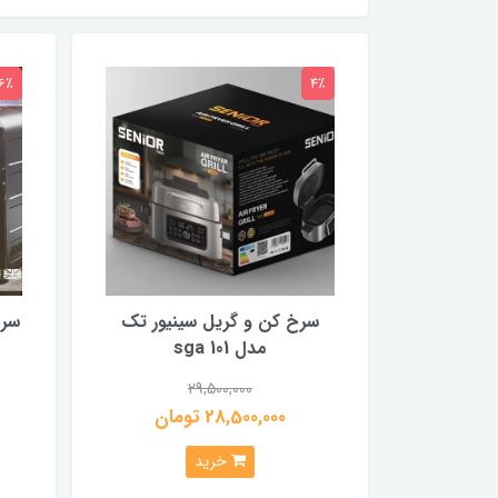
6٪
4٪
سرخ کن و گریل سینیور تک
سر
مدل sga 101
29,500,000
28,500,000 تومان
خرید