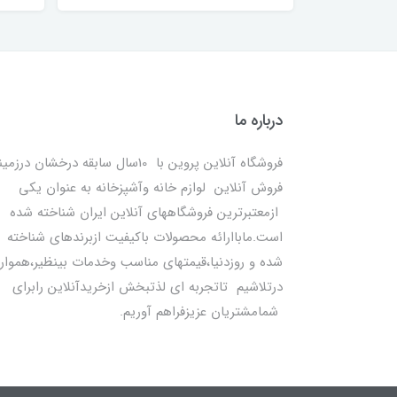
درباره ما
فروشگاه آنلاین پروین با 10سال سابقه درخشان درزمی
فروش آنلاین لوازم خانه وآشپزخانه به عنوان یکی
ازمعتبرترین فروشگاههای آنلاین ایران شناخته شده
است.ماباارائه محصولات باکیفیت ازبرندهای شناخته
شده و روزدنیا،قیمتهای مناسب وخدمات بینظیر،هموار
درتلاشیم تاتجربه ای لذتبخش ازخریدآنلاین رابرای
شمامشتریان عزیزفراهم آوریم.