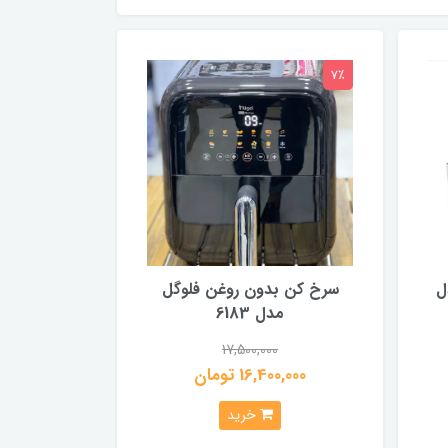
7٪
ل
سرخ کن بدون روغن فلوگل
مدل 6183
17,500,000
16,400,000 تومان
خرید