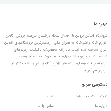
درباره ما
فروشگاه آنلاین پروین با 10سال سابقه درخشان درزمینه فروش آنلاین
لوازم خانه وآشپزخانه به عنوان یکی ازمعتبرترین فروشگاههای آنلاین
ایران شناخته شده است.ماباارائه محصولات باکیفیت ازبرندهای
شناخته شده و روزدنیا،قیمتهای مناسب وخدمات بینظیر،همواره
درتلاشیم تاتجربه ای لذتبخش ازخریدآنلاین رابرای شمامشتریان
عزیزفراهم آوریم.
دسترسی سریع
نمونه دسته محصولات
راهنما
درباره ما
تماس با ما