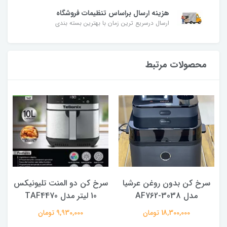
هزینه ارسال براساس تنظیمات فروشگاه
ارسال درسریع ترین زمان با بهترین بسته بندی
محصولات مرتبط
سرخ کن بدون روغن عرشیا
سرخ کن دو المنت تلیونیکس
مدل AF762-3038
10 لیتر مدل TAF4470
18,300,000 تومان
9,930,000 تومان