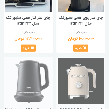
چای ساز روی همی سنیورتک
چای ساز کنار همی سنیور تک
مدل stm312
مدل stm313
14,500,000
11,500,000
10,000,000 تومان
13,400,000 تومان
خرید
خرید