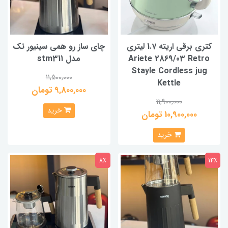
کتری برقی اریته 1.7 لیتری
چای ساز رو همی سینیور تک
Ariete 2869/03 Retro
مدل stm311
Stayle Cordless jug
11,500,000
Kettle
9,800,000 تومان
11,900,000
خرید
10,900,000 تومان
خرید
8٪
14٪