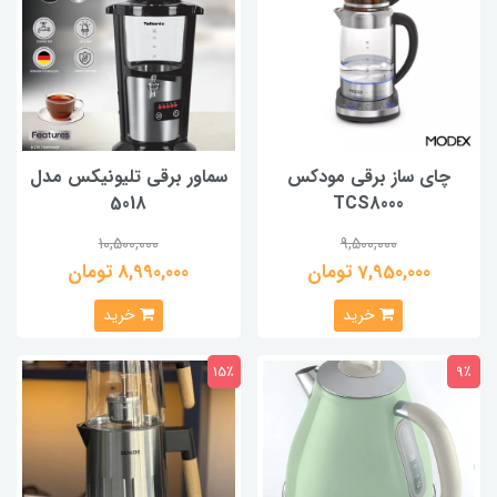
چای ساز برقی مودکس
سماور برقی تلیونیکس مدل
5018
TCS8000
10,500,000
9,500,000
7,950,000 تومان
8,990,000 تومان
خرید
خرید
15٪
9٪