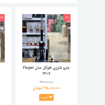
24٪
3٪
جارو شارژی فلوگل مدل Flugel
6207
36,000,000
35,000,000 تومان
خرید