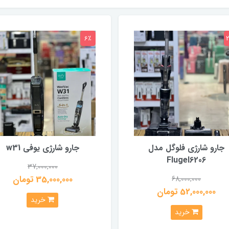
6٪
جارو شارژی فلوگل مدل
جارو شارژی یوفی w31
Flugel6206
37,000,000
35,000,000 تومان
68,000,000
52,000,000 تومان
خرید
خرید