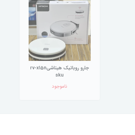
جارو روباتیک هیتاشیrv-x15n
sku
ناموجود