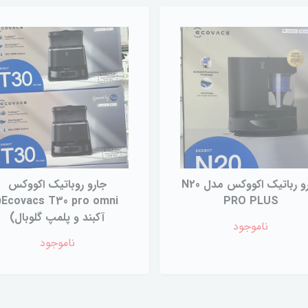
جارو رباتیک اکووکس مدل N20
جارو روباتیک اکووکس
 omni(
PRO PLUS
آکبند و پلمپ گلوبال)
ناموجود
ناموجود