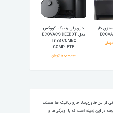
مخزن دار
جاروبرقی رباتیک اکووکس
جارو روباتیک مخزن
ECOVA
مدل ECOVACS DEEBOT
OVACS X2 PRO
T30S COMBO
84,000,000 تومان
COMPLETE
170,000,000 تومان
ی از این فناوری‌ها، جارو رباتیک ها هستند
قی رباتیک “Ecovacs X2 Combo” یکی از محصولات پیشرفته در این زمینه است که با ویژگی‌ها و