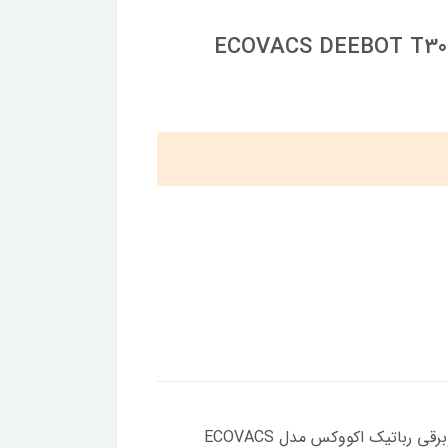
اکووکس مدل ECOVACS DEEBOT T30S COMBO
بدلیل نوسانات ارز قبل از ثبت سفارش موجودی و قیمت بگیرید . جاروبرقی رباتیک اکووکس مدل ECOVACS