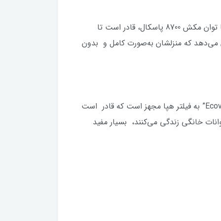
یکی از مهم‌ترین معیارها در انتخاب یک جاروبرقی، توان مکش آن است. جاروبرقی رباتیک “Ecovacs X2 Combo” با توان مکش 8700 پاسکال، قادر است تا
ان می‌دهد که منزلشان به‌صورت کامل و بدون
فیلترهای استفاده شده در جاروبرقی‌ها نقش بسیار مهمی در تصفیه هوای خروجی دارند. جاروبرقی “Ecovacs X2 Combo” به فیلتر هپا مجهز است که قادر است
 حیوانات خانگی زندگی می‌کنند، بسیار مفید