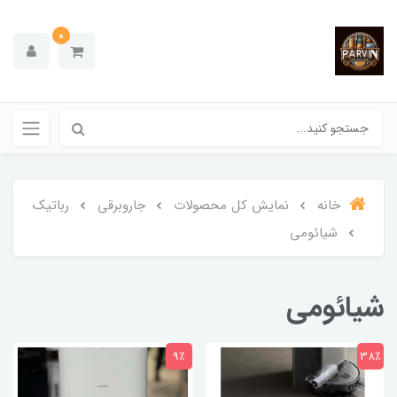
0
خانه
نمایش کل محصولات
جاروبرقی
رباتیک
شیائومی
شیائومی
9٪
38٪