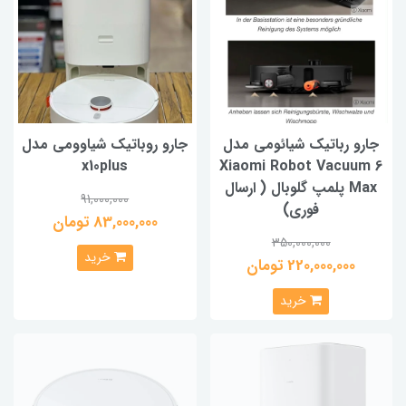
جارو رباتیک شیائومی مدل
جارو روباتیک شیاوومی مدل
x10plus
Xiaomi Robot Vacuum 6
Max پلمپ گلوبال ( ارسال
91,000,000
فوری)
83,000,000 تومان
350,000,000
خرید
220,000,000 تومان
خرید