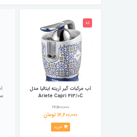
8٪
آب مرکبات گیر آریته ایتالیا مدل
آب
Ariete Capri 413/0C
17,500,000
16,200,000 تومان
خرید