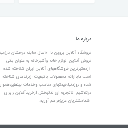
درباره ما
فروشگاه آنلاین پروین با 10سال سابقه درخشان درزمی
فروش آنلاین لوازم خانه وآشپزخانه به عنوان یکی
ازمعتبرترین فروشگاههای آنلاین ایران شناخته شده
است.ماباارائه محصولات باکیفیت ازبرندهای شناخته
شده و روزدنیا،قیمتهای مناسب وخدمات بینظیر،هموار
درتلاشیم تاتجربه ای لذتبخش ازخریدآنلاین رابرای
شمامشتریان عزیزفراهم آوریم.