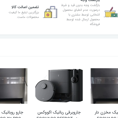
بازگشت وجه
بازگشت وجه بدون قید و شرط
تضمین اصالت کالا
درصورت عدم انطباق محصول
بزرگترین تبلیغ ما کیفیت
انتخابی توسط مشتری با
محصولات ماست.
محصول ارسال شده توسط
فروشگاه
تیک مخزن دار
جاروبرقی رباتیک اکووکس
جارو روباتیک 