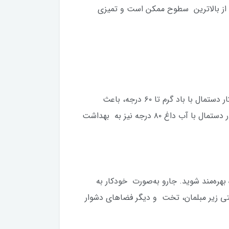
ی از بالاترین سطوح ممکن است و تمیزی
این جارو رباتیک، فراتر از یک جارو ساده عمل می‌کند. قابلیت جاروکشی و شستشو هم‌زمان در کنار خشک‌کردن خودکار دستمال با باد گرم تا ۶۰ درجه، باعث
می‌شود کف خانه نه‌تنها از آلودگی پاک شود، بلکه کاملاً خشک و قابل استفاده باقی بماند. سیستم شستشوی خودکار دستمال با آب داغ ۸۰ درجه نیز به بهداشت
18 دقیقه) از عملکرد بی‌وقفه این دستگاه بهره‌مند شوید. جارو به‌صورت خودکار به
رژ می‌شود. با ارتفاع کمتر از 8 سانتی‌متر، این ربات به‌راحتی زیر مبلمان، تخت و دیگر فضاهای دشوار