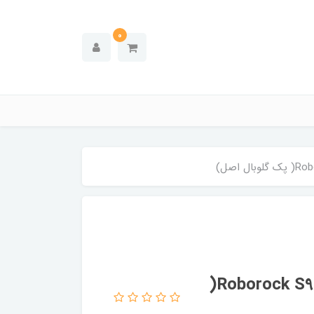
0
جارو رباتیک روبوراک مدل Roborock S9 Maxv Ultra(