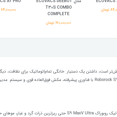
ECOVACS 
مدل ECOVACS DEEBOT
CS X2 PRO
T30S COMBO
 تومان
84,000,000 تومان
COMPLETE
170,000,000 تومان
اارزش‌تر است، داشتن یک دستیار خانگی تمام‌اتوماتیک برای نظافت، 
هوشمندانه‌ است. جارو رباتیک Roborock S9 MaxV Ultra با فناوری پیشرفته، مکش فوق‌الع
با قدرت مکش بی‌نظیر 22,000 پاسکال، جارو رباتیک روبوراک S9 MaxV Ultra 