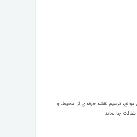
ازوی رباتیک 108 درجه‌ای، امکان شناسایی دقیق موانع، ترسیم نقشه حرفه‌ای از محیط، و
 نظافت جا نماند.