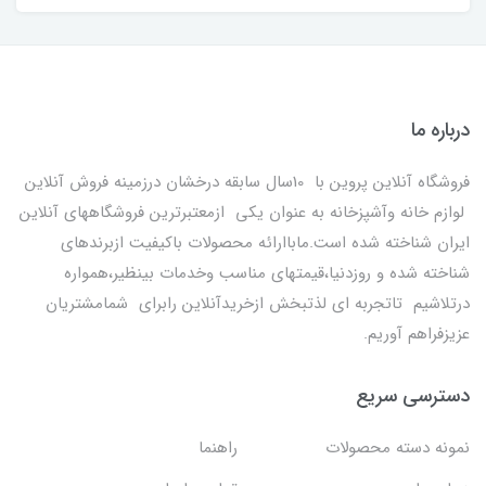
درباره ما
فروشگاه آنلاین پروین با 10سال سابقه درخشان درزمینه فروش آنلاین
لوازم خانه وآشپزخانه به عنوان یکی ازمعتبرترین فروشگاههای آنلاین
ایران شناخته شده است.ماباارائه محصولات باکیفیت ازبرندهای
شناخته شده و روزدنیا،قیمتهای مناسب وخدمات بینظیر،همواره
درتلاشیم تاتجربه ای لذتبخش ازخریدآنلاین رابرای شمامشتریان
عزیزفراهم آوریم.
دسترسی سریع
نمونه دسته محصولات
راهنما