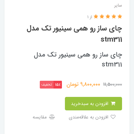
سایر
از 1
چای ساز رو همی سینیور تک مدل
stm311
چای ساز رو همی سینیور تک مدل
stm311
9,800,000
تومان
11,500,000
تخفیف
15٪
افزودن به سبدخرید
افزودن به علاقه‌مندی
مقایسه