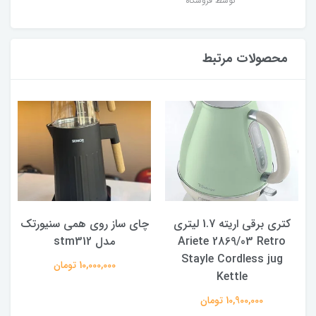
توسط فروشگاه
محصولات مرتبط
کتری برقی اریته 1.7 لیتری
چای ساز روی همی سنیورتک
چ
Ariete 2869/03 Retro
مدل stm312
Stayle Cordless jug
10,000,000 تومان
Kettle
10,900,000 تومان