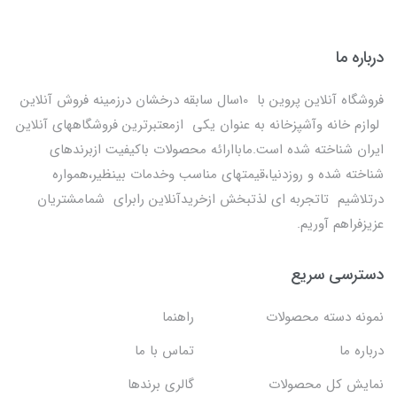
درباره ما
فروشگاه آنلاین پروین با 10سال سابقه درخشان درزمینه فروش آنلاین
لوازم خانه وآشپزخانه به عنوان یکی ازمعتبرترین فروشگاههای آنلاین
ایران شناخته شده است.ماباارائه محصولات باکیفیت ازبرندهای
شناخته شده و روزدنیا،قیمتهای مناسب وخدمات بینظیر،همواره
درتلاشیم تاتجربه ای لذتبخش ازخریدآنلاین رابرای شمامشتریان
عزیزفراهم آوریم.
دسترسی سریع
نمونه دسته محصولات
راهنما
درباره ما
تماس با ما
نمایش کل محصولات
گالری برندها