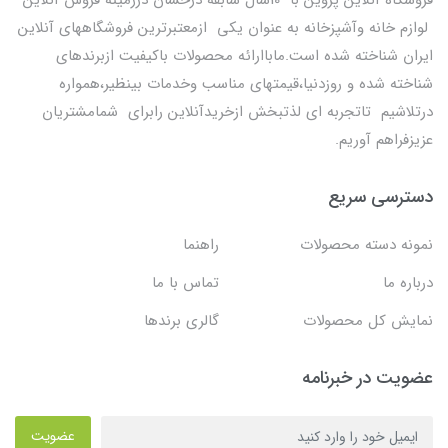
فروشگاه آنلاین پروین با 10سال سابقه درخشان درزمینه فروش آنلاین
لوازم خانه وآشپزخانه به عنوان یکی ازمعتبرترین فروشگاههای آنلاین
ایران شناخته شده است.ماباارائه محصولات باکیفیت ازبرندهای
شناخته شده و روزدنیا،قیمتهای مناسب وخدمات بینظیر،همواره
درتلاشیم تاتجربه ای لذتبخش ازخریدآنلاین رابرای شمامشتریان
عزیزفراهم آوریم.
دسترسی سریع
نمونه دسته محصولات
راهنما
درباره ما
تماس با ما
نمایش کل محصولات
گالری برندها
عضویت در خبرنامه
عضویت