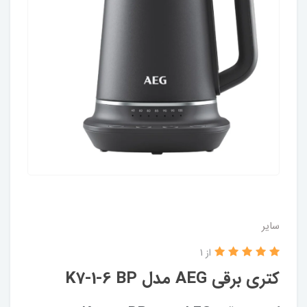
سایر
از 1
کتری برقی AEG مدل K7-1-6 BP