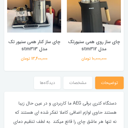
چای ساز روی همی سنیورتک
چای ساز کنار همی سنیور تک
مدل stm312
مدل stm313
10,000,000 تومان
13,400,000 تومان
توضیحات
مشخصات
دیدگاه‌ها
دستگاه کتری برقی AEG ما کاربردی و در عین حال زیبا
هستند حاوی لوازم اضافی کاملا تفکر شده ای هستند که
نه تنها هر عاشق چای را قانع میکند .به لطف تنظیم دمای