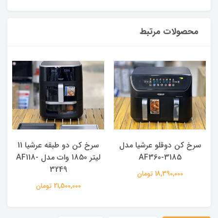
محصولات مرتبط
سرخ کن دوقلو عرشیا مدل
سرخ کن دو طبقه عرشیا 11
AF360-3185
لیتر 1850 وات مدل AF118-
3249
18,390,000 تومان
21,500,000 تومان