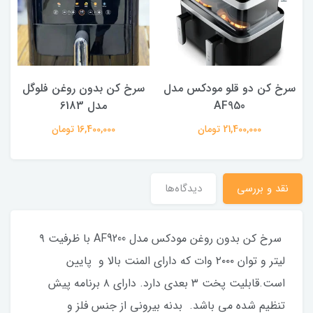
دل
سرخ کن بدون روغن فلوگل
سرخ کن و گریل سینیور تک
مدل 6183
مدل sga 101
16,400,000 تومان
28,500,000 تومان
نقد و بررسی
دیدگاه‌ها
سرخ کن بدون روغن مودکس مدل AF9200 با ظرفیت ۹
لیتر و توان ۲۰۰۰ وات که دارای المنت بالا و پایین
است.قابلیت پخت ۳ بعدی دارد. دارای ۸ برنامه پیش
تنظیم شده می باشد. بدنه بیرونی از جنس فلز و