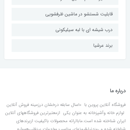
قابلیت شستشو در ماشین ظرفشویی
درب شیشه ای با لبه سیلیکونی
برند عرشیا
درباره ما
فروشگاه آنلاین پروین با 10سال سابقه درخشان درزمینه فروش آنلاین
لوازم خانه وآشپزخانه به عنوان یکی ازمعتبرترین فروشگاههای آنلاین
ایران شناخته شده است.ماباارائه محصولات باکیفیت ازبرندهای
شناخته شده و روزدنیا،قیمتهای مناسب وخدمات بینظیر،همواره