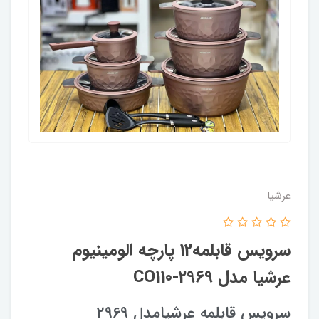
عرشیا
سرویس قابلمه12 پارچه الومینیوم
عرشیا مدل CO110-2969
سرویس قابلمه عرشیامدل 2969