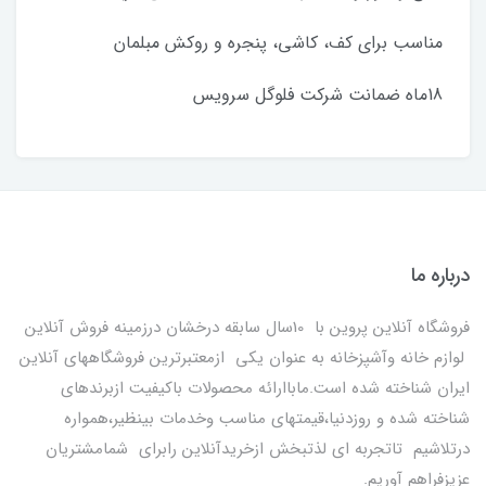
مناسب برای کف، کاشی، پنجره و روکش مبلمان
18ماه ضمانت شرکت فلوگل سرویس
درباره ما
فروشگاه آنلاین پروین با 10سال سابقه درخشان درزمینه فروش آنلاین
لوازم خانه وآشپزخانه به عنوان یکی ازمعتبرترین فروشگاههای آنلاین
ایران شناخته شده است.ماباارائه محصولات باکیفیت ازبرندهای
شناخته شده و روزدنیا،قیمتهای مناسب وخدمات بینظیر،همواره
درتلاشیم تاتجربه ای لذتبخش ازخریدآنلاین رابرای شمامشتریان
عزیزفراهم آوریم.