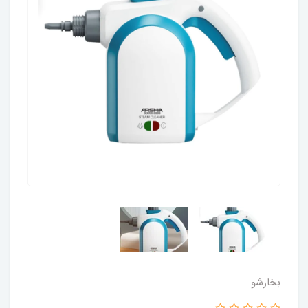
بخارشو