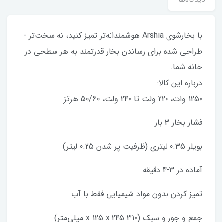
با بخارشوی Arshia هوشمندانه‌تر تمیز کنید، نه سخت‌تر -
طراحی شده برای رساندن بخار قدرتمند به هر سطحی در
خانه شما.
درباره این کالا:
1250 وات، 220 ولت تا 240 ولت، 50/60 هرتز
فشار بخار 3 بار
بویلر 0.35 لیتری (ظرفیت پر شدن 0.25 لیتر)
آماده در 3-4 دقیقه
تمیز کردن بدون مواد شیمیایی فقط با آب
جمع و جور و سبک (310 x 125 x 245 میلی‌متر)