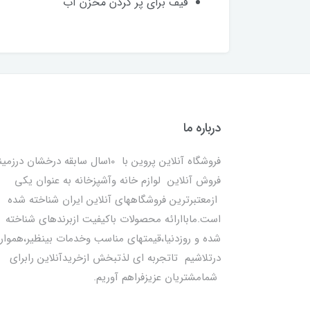
قیف برای پر کردن مخزن آب
درباره ما
فروشگاه آنلاین پروین با 10سال سابقه درخشان درزمی
فروش آنلاین لوازم خانه وآشپزخانه به عنوان یکی
ازمعتبرترین فروشگاههای آنلاین ایران شناخته شده
است.ماباارائه محصولات باکیفیت ازبرندهای شناخته
شده و روزدنیا،قیمتهای مناسب وخدمات بینظیر،هموار
درتلاشیم تاتجربه ای لذتبخش ازخریدآنلاین رابرای
شمامشتریان عزیزفراهم آوریم.