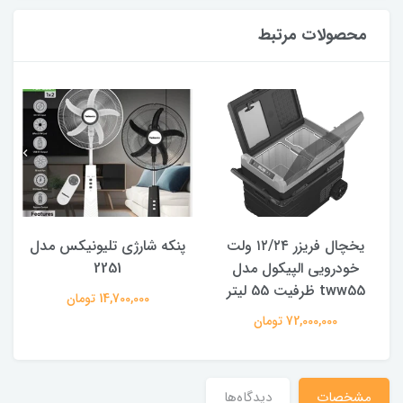
محصولات مرتبط
یخچال فریزر ۱۲/۲۴ ولت
پنکه شارژی تلیونیکس مدل
خودرویی الپیکول مدل
2251
tww55 ظرفیت 55 لیتر
14,700,000 تومان
72,000,000 تومان
مشخصات
دیدگاه‌ها