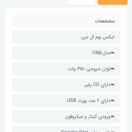
مشخصات
ایکس بوم ال جی
⬅️مدل:ON5
⬅️توان خروجی 350 وات
⬅️دارای CD پلیر
⬅️دارای 2 عدد پورت USB
⬅️ورودی گیتار و میکروفون