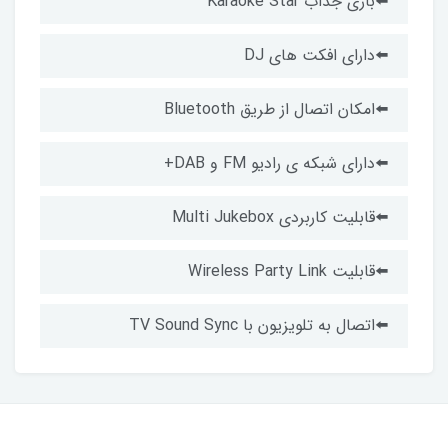
⬅️بازی جذاب Karaoke Star
⬅️دارای افکت های DJ
⬅️امکان اتصال از طریق Bluetooth
⬅️دارای شبکه ی رادیو FM و DAB+
⬅️قابلیت کاربردی Multi Jukebox
⬅️قابلیت Wireless Party Link
⬅️اتصال به تلویزیون با TV Sound Sync