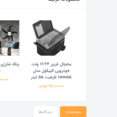
‌گیر مودکس مدل
یخچال فریزر ۱۲/۲۴ ولت
پنکه شارژی
SJ500
خودرویی الپیکول مدل
1
tww55 ظرفیت 55 لیتر
15,500,0 تومان
14,700,000
72,000,000 تومان
مشخصات
دیدگاه‌ها