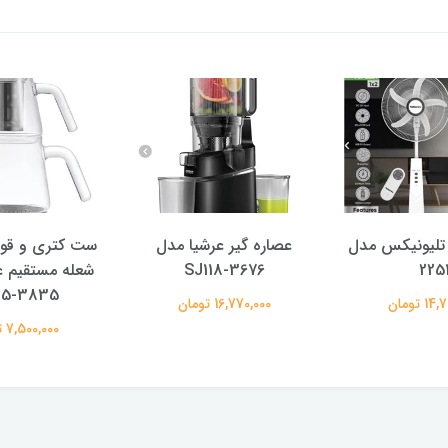
 تلیونیکس مدل
عصاره گیر عرشیا مدل
ست کتری و قو
225
SJ118-3676
شعله مستقیم ع
15-3835
 تومان
16,770,000 تومان
7,500,000 تومان