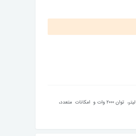
سرخ کن بدون روغن بیسمارک مدل 3602 یکی از مدل‌های باکیفیت و پرفروش این برند آلمانی است که با ظرفیت 7 لیتر، توان 2000 وات و امکانات متعدد،