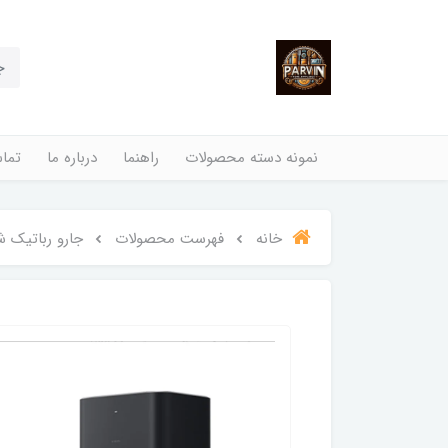
نمونه دسته محصولات
راهنما
درباره ما
تماس
خانه
فهرست محصولات
جارو رباتیک شیائومی مدل obot Vacuum X20 Max