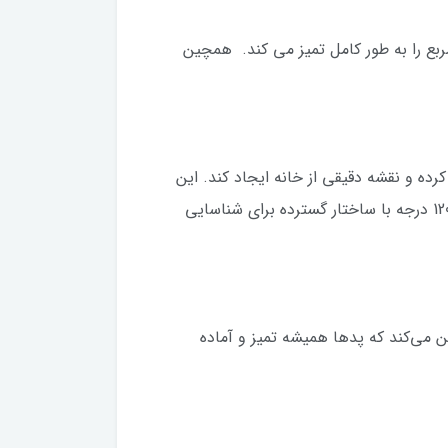
یت خود تمیزکنندگی خودکار است و با مخزن 4 لیتری آب تمیز+ 3.8 لیتری آب کثیف، تا 200 متر مربع را به طور کامل تمیز می کند. همچین
اسکن کرده و نقشه دقیقی از خانه ایجاد کند. این
ویژگی به جاروبرقی کمک می‌کند تا به طور سیستماتیک و کارآمد تمام سطوح را تمیز کند. این سیستم داری سنسور 120 درجه با ساختار گسترده برای شناسایی
آب گرم 55 درجه سانتیگراد و خشک کردن با صدای کم در 3 ساعت، تضمین می‌کند که پدها همیشه تمیز و آماده