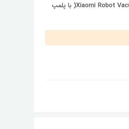
جارو رباتیک شیائومی مدل Xiaomi Robot Vacuum X20 Max( با پلمپ