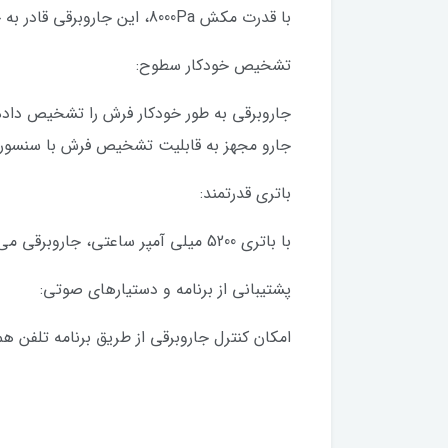
با قدرت مکش 8000Pa، این جاروبرقی قادر به جمع‌آوری انواع آلودگی‌ها از جمله مو، ذرات ریز گرد و غبار و حتی زباله‌های بزرگ‌تر است.
تشخیص خودکار سطوح:
جاروبرقی به طور خودکار فرش را تشخیص داده 
جارو مجهز به قابلیت تشخیص فرش با سنسور اولتراسونیک با پدها
باتری قدرتمند:
با باتری 5200 میلی آمپر ساعتی، جاروبرقی می‌تواند مساحت زیادی را با یک بار شارژ تا 120 دقیقه تمیز کند.
پشتیبانی از برنامه و دستیارهای صوتی:
امکان کنترل جاروبرقی از طریق برنامه تلفن ه