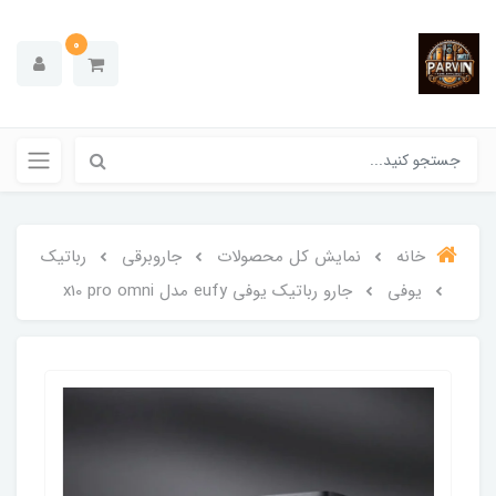
0
خانه
نمایش کل محصولات
جاروبرقی
رباتیک
یوفی
جارو رباتیک یوفی eufy مدل x10 pro omni