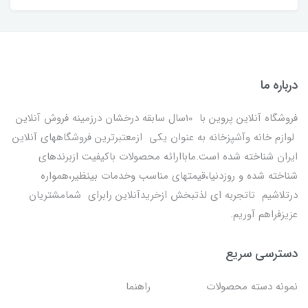
درباره ما
فروشگاه آنلاین پروین با 10سال سابقه درخشان درزمینه فروش آنلاین
لوازم خانه وآشپزخانه به عنوان یکی ازمعتبرترین فروشگاههای آنلاین
ایران شناخته شده است.ماباارائه محصولات باکیفیت ازبرندهای
شناخته شده و روزدنیا،قیمتهای مناسب وخدمات بینظیر،همواره
درتلاشیم تاتجربه ای لذتبخش ازخریدآنلاین رابرای شمامشتریان
عزیزفراهم آوریم.
دسترسی سریع
نمونه دسته محصولات
راهنما