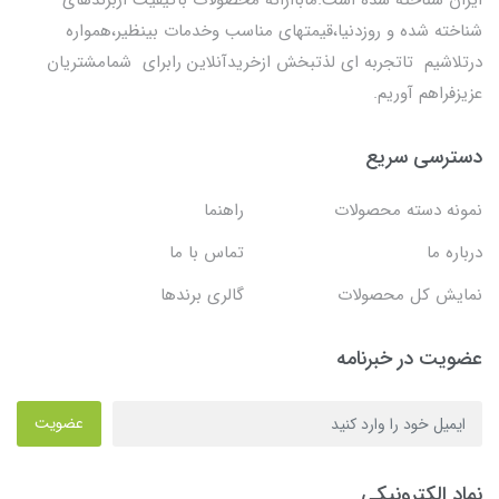
ایران شناخته شده است.ماباارائه محصولات باکیفیت ازبرندهای
شناخته شده و روزدنیا،قیمتهای مناسب وخدمات بینظیر،همواره
درتلاشیم تاتجربه ای لذتبخش ازخریدآنلاین رابرای شمامشتریان
عزیزفراهم آوریم.
دسترسی سریع
نمونه دسته محصولات
راهنما
درباره ما
تماس با ما
نمایش کل محصولات
گالری برندها
عضویت در خبرنامه
عضویت
نماد الکترونیکی