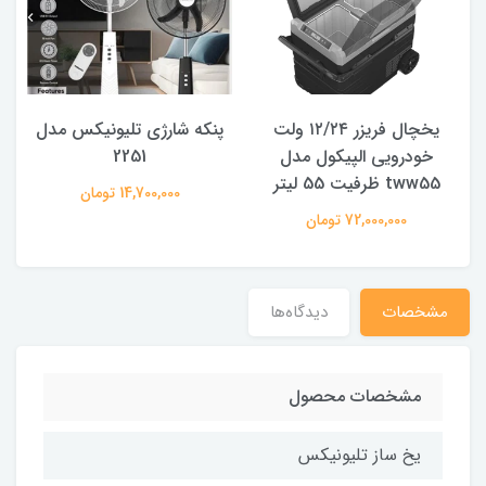
یخچال فریزر ۱۲/۲۴ ولت
پنکه شارژی تلیونیکس مدل
خودرویی الپیکول مدل
2251
tww55 ظرفیت 55 لیتر
14,700,000 تومان
72,000,000 تومان
مشخصات
دیدگاه‌ها
مشخصات محصول
یخ ساز تلیونیکس