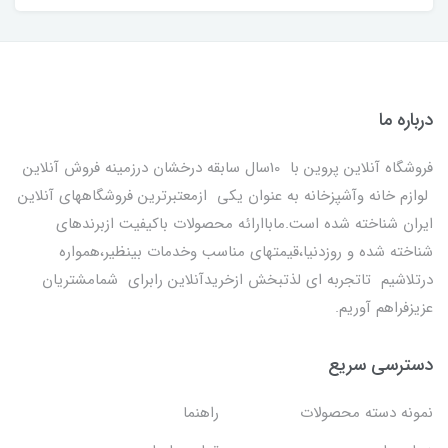
درباره ما
فروشگاه آنلاین پروین با 10سال سابقه درخشان درزمینه فروش آنلاین
لوازم خانه وآشپزخانه به عنوان یکی ازمعتبرترین فروشگاههای آنلاین
ایران شناخته شده است.ماباارائه محصولات باکیفیت ازبرندهای
شناخته شده و روزدنیا،قیمتهای مناسب وخدمات بینظیر،همواره
درتلاشیم تاتجربه ای لذتبخش ازخریدآنلاین رابرای شمامشتریان
عزیزفراهم آوریم.
دسترسی سریع
نمونه دسته محصولات
راهنما