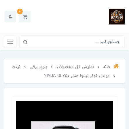
0
خانه
نمایش کل محصولات
پلوپز برقی
نینجا
مولتی کوکر نینجا مدل NINJA OL750