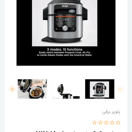
پلوپز برقی