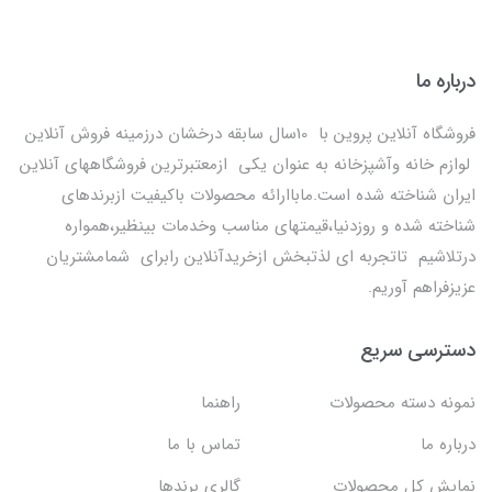
درباره ما
فروشگاه آنلاین پروین با 10سال سابقه درخشان درزمینه فروش آنلاین
لوازم خانه وآشپزخانه به عنوان یکی ازمعتبرترین فروشگاههای آنلاین
ایران شناخته شده است.ماباارائه محصولات باکیفیت ازبرندهای
شناخته شده و روزدنیا،قیمتهای مناسب وخدمات بینظیر،همواره
درتلاشیم تاتجربه ای لذتبخش ازخریدآنلاین رابرای شمامشتریان
عزیزفراهم آوریم.
دسترسی سریع
نمونه دسته محصولات
راهنما
درباره ما
تماس با ما
نمایش کل محصولات
گالری برندها