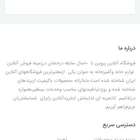
درباره ما
فروشگاه آنلاین پروین با 10سال سابقه درخشان درزمینه فروش آنلاین
لوازم خانه وآشپزخانه به عنوان یکی ازمعتبرترین فروشگاههای آنلاین
ایران شناخته شده است.ماباارائه محصولات باکیفیت ازبرندهای
شناخته شده و روزدنیا،قیمتهای مناسب وخدمات بینظیر،همواره
درتلاشیم تاتجربه ای لذتبخش ازخریدآنلاین رابرای شمامشتریان
عزیزفراهم آوریم.
دسترسی سریع
نمونه دسته محصولات
راهنما