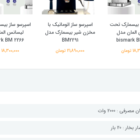
 بیسمارک تحت
اسپرسو ساز اتوماتیک با
اسپرسو ساز بی
المان مدل
مخزن شیر بیسمارک مدل
لیسانس الم
rk BM 2266
BM2291
bismark B
 تومان
21,890,000 تومان
18,300,000 تومان
 مصرفی : 2000 وات
 بخار : 20 بار