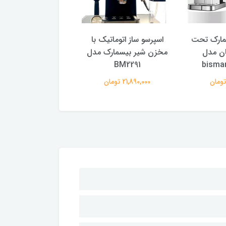
سمارک تحت
اسپرسو ساز اتوماتیک با
اسپرسو ساز بیسمار
ان مدل
مخزن شیر بیسمارک مدل
لیسانس المان م
smark BM 2266
BM2291
bisma
21,890,000 تومان
18,300,000 تومان