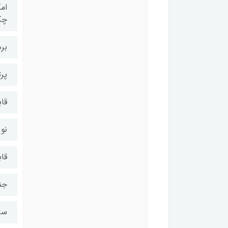
ام
چکه
برد
پرت
قابل
نو
قاب
جن
سای