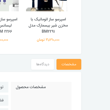
 ساز بیسمارک تحت
اسپرسو ساز اتوماتیک با
اسپرسو ساز
انس المان مدل
مخزن شیر بیسمارک مدل
لیسانس 
M 2266
BM2291
bismark BM 2
18,300,0 تومان
21,890,000 تومان
18,300,000
مشخصات
دیدگاه‌ها
مشخصات محصول
توان
فشار