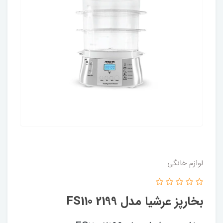
لوازم خانگی
بخارپز عرشیا مدل FS110 2199