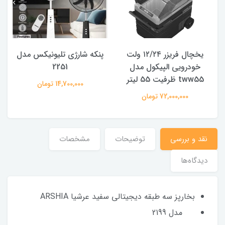
یخچال فریزر ۱۲/۲۴ ولت
پنکه شارژی تلیونیکس مدل
خودرویی الپیکول مدل
2251
tww55 ظرفیت 55 لیتر
14,700,000 تومان
72,000,000 تومان
نقد و بررسی
توضیحات
مشخصات
دیدگاه‌ها
بخارپز سه طبقه دیجیتالی سفید عرشیا ARSHIA
مدل 2199