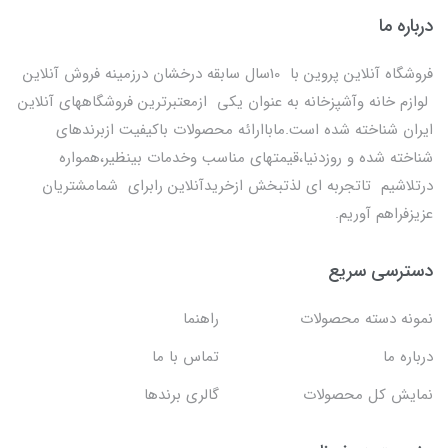
درباره ما
فروشگاه آنلاین پروین با 10سال سابقه درخشان درزمینه فروش آنلاین
لوازم خانه وآشپزخانه به عنوان یکی ازمعتبرترین فروشگاههای آنلاین
ایران شناخته شده است.ماباارائه محصولات باکیفیت ازبرندهای
شناخته شده و روزدنیا،قیمتهای مناسب وخدمات بینظیر،همواره
درتلاشیم تاتجربه ای لذتبخش ازخریدآنلاین رابرای شمامشتریان
عزیزفراهم آوریم.
دسترسی سریع
نمونه دسته محصولات
راهنما
درباره ما
تماس با ما
نمایش کل محصولات
گالری برندها