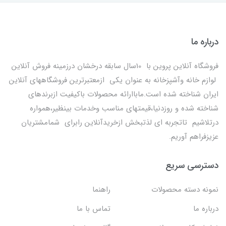
درباره ما
فروشگاه آنلاین پروین با 10سال سابقه درخشان درزمینه فروش آنلاین
لوازم خانه وآشپزخانه به عنوان یکی ازمعتبرترین فروشگاههای آنلاین
ایران شناخته شده است.ماباارائه محصولات باکیفیت ازبرندهای
شناخته شده و روزدنیا،قیمتهای مناسب وخدمات بینظیر،همواره
درتلاشیم تاتجربه ای لذتبخش ازخریدآنلاین رابرای شمامشتریان
عزیزفراهم آوریم.
دسترسی سریع
نمونه دسته محصولات
راهنما
درباره ما
تماس با ما