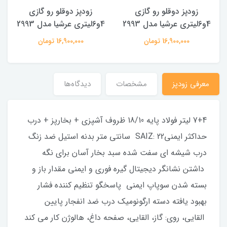
زودپز دوقلو رو گازی
زودپز دوقلو رو گازی
4و6لیتری عرشیا مدل 2993
4و6لیتری عرشیا مدل 2993
16,900,000 تومان
16,900,000 تومان
معرفی زودپز
مشخصات
دیدگاه‌ها
7+4 لیتر فولاد پایه 18/10 ظروف آشپزی + بخارپز + درب
حداکثر ایمنیSAIZ: 22 سانتی متر بدنه استیل ضد زنگ
درب شیشه ای سفت شده سبد بخار آسان برای نگه
داشتن نشانگر دیجیتال گیره فوری و ایمنی مقدار باز و
بسته شدن سوپاپ ایمنی پاسخگو تنظیم کننده فشار
بهبود یافته دسته ارگونومیک درب ضد انفجار پایین
القایی، روی: گاز، القایی، صفحه داغ، هالوژن کار می کند