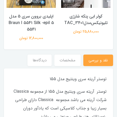
کولر ابی پنکه شارژی
اپلیدی بروون سری 5 مدل
تلیونیکس‌مدلTAC_3401
Braun I 5541 Silk -epil 5
5541
25,880,000 تومان
12,800,000 تومان
نقد و بررسی
مشخصات
دیدگاه‌ها
توستر آریته سری وینتیج مدل 155
توستر آریته سری وینتیج مدل 155 از مجموعه Classica
شرکت آریته می باشد.مجموعه Classica دارای طراحی
بسیار زیبا و جذاب کلاسیکی است که یادآور دوران
نوستالژی هنر طراحی صنعتی می باشد.