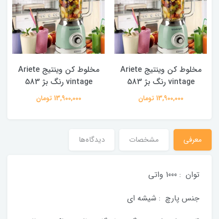
مخلوط کن وینتیج Ariete
مخلوط کن وینتیج Ariete
vintage رنگ بژ 583
vintage رنگ بژ 583
13,900,000 تومان
13,900,000 تومان
معرفی
مشخصات
دیدگاه‌ها
توان : 1000 واتی
جنس پارچ : شیشه ای