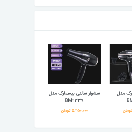
رک مدل
سشوار سالنی بیسمارک مدل
سشوار بیسمارک 
BM2338
BM2339
B
5,250,000 تومان
5,250,000 تومان