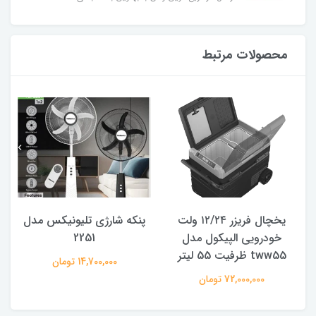
محصولات مرتبط
یخچال فریزر ۱۲/۲۴ ولت
پنکه شارژی تلیونیکس مدل
خودرویی الپیکول مدل
2251
tww55 ظرفیت 55 لیتر
14,700,000 تومان
72,000,000 تومان