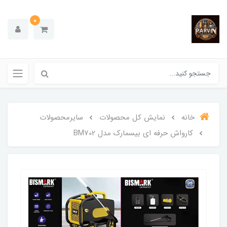
0
خانه
نمایش کل محصولات
سایرمحصولات
کارواش حرفه ای بیسمارک مدل BM702