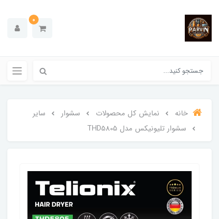
0
خانه
نمایش کل محصولات
سشوار
سایر
سشوار تلیونیکس مدل THD5805