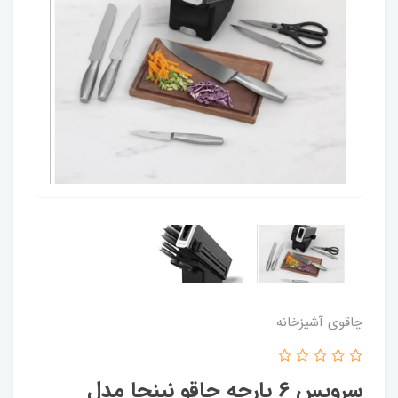
چاقوی آشپزخانه
سرویس 6 پارچه چاقو نینجا مدل