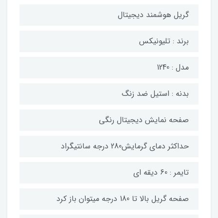
گریل هوشمند دیجیتال
برند : تلیونیکس
مدل : 1240
بدنه : استیل ضد زنگ
صفحه نمایش دیجیتال رنگی
حداکثر دمای گرمایش280 درجه سانتیگراد
تایمر : 60 دیقه ای
صفحه گریل بالا تا 180 درجه میتوان باز کرد