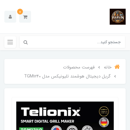
0
خانه
فهرست محصولات
گریل دیجیتال هوشمند تلیونیکس مدل TGM1240